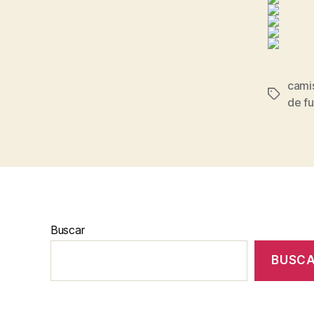
camis
Etiqueta
de f
Buscar
BUSC