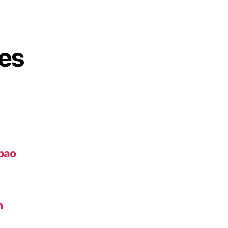
es
lbao
h