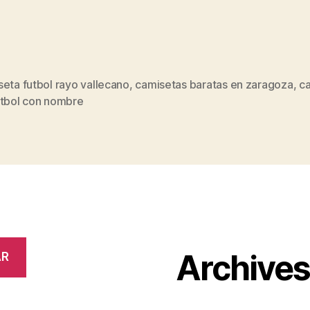
eta futbol rayo vallecano
,
camisetas baratas en zaragoza
,
c
s
utbol con nombre
Archive
AR