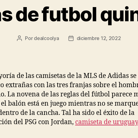
s de futbol quin
Por
dealcoolya
diciembre 12, 2022
Autor
Fecha
de
de
la
la
entrada
entrada
oría de las camisetas de la MLS de Adidas se
o extrañas con las tres franjas sobre el homb
o. La novena de las reglas del fútbol parece
, el balón está en juego mientras no se marque
dentro de la cancha. Tal ha sido el éxito de la
ción del PSG con Jordan,
camiseta de urugua