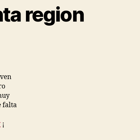
ta region
 ven
ro
 muy
 falta
y
¡