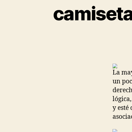
camiseta
La may
un poc
derech
lógica
y esté 
asocia