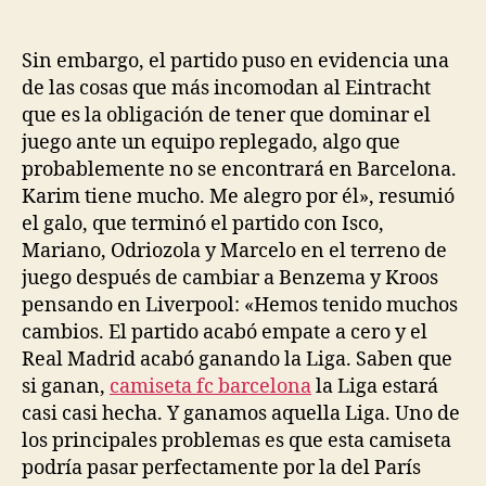
de
de
la
la
entrada
entrada
Sin embargo, el partido puso en evidencia una
de las cosas que más incomodan al Eintracht
que es la obligación de tener que dominar el
juego ante un equipo replegado, algo que
probablemente no se encontrará en Barcelona.
Karim tiene mucho. Me alegro por él», resumió
el galo, que terminó el partido con Isco,
Mariano, Odriozola y Marcelo en el terreno de
juego después de cambiar a Benzema y Kroos
pensando en Liverpool: «Hemos tenido muchos
cambios. El partido acabó empate a cero y el
Real Madrid acabó ganando la Liga. Saben que
si ganan,
camiseta fc barcelona
la Liga estará
casi casi hecha. Y ganamos aquella Liga. Uno de
los principales problemas es que esta camiseta
podría pasar perfectamente por la del París