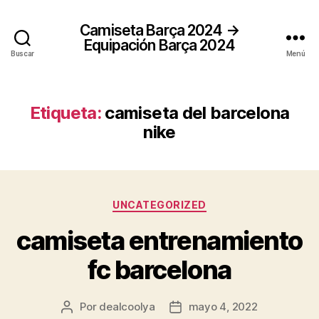
Camiseta Barça 2024 →
Equipación Barça 2024
Buscar
Menú
Etiqueta:
camiseta del barcelona
nike
Categorías
UNCATEGORIZED
camiseta entrenamiento
fc barcelona
Por
dealcoolya
mayo 4, 2022
Autor
Fecha