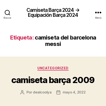
Camiseta Barça 2024 →
Equipación Barça 2024
Buscar
Menú
Etiqueta:
camiseta del barcelona
messi
Categorías
UNCATEGORIZED
camiseta barça 2009
Por
dealcoolya
mayo 4, 2022
Autor
Fecha
de
de
la
la