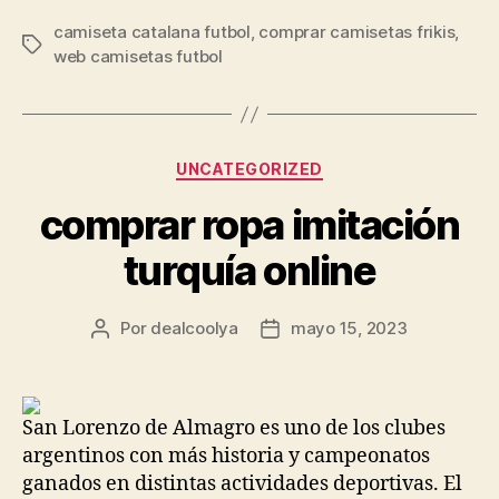
camiseta catalana futbol
,
comprar camisetas frikis
,
Etiquetas
web camisetas futbol
Categorías
UNCATEGORIZED
comprar ropa imitación
turquía online
Por
dealcoolya
mayo 15, 2023
Autor
Fecha
de
de
la
la
entrada
entrada
San Lorenzo de Almagro es uno de los clubes
argentinos con más historia y campeonatos
ganados en distintas actividades deportivas. El