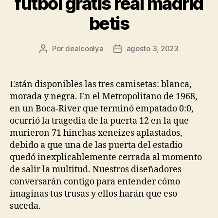
futbol gratis real madrid
betis
Por
dealcoolya
agosto 3, 2023
Autor
Fecha
de
de
la
la
entrada
entrada
Están disponibles las tres camisetas: blanca,
morada y negra. En el Metropolitano de 1968,
en un Boca-River que terminó empatado 0:0,
ocurrió la tragedia de la puerta 12 en la que
murieron 71 hinchas xeneizes aplastados,
debido a que una de las puerta del estadio
quedó inexplicablemente cerrada al momento
de salir la multitud. Nuestros diseñadores
conversarán contigo para entender cómo
imaginas tus trusas y ellos harán que eso
suceda.