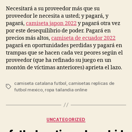
la
la
entrada
entrada
Necesitará a su proveedor más que su
proveedor le necesita a usted; y pagará, y
pagará,
camiseta japon 2022
y pagará otra vez
por este desequilibrio de poder. Pagará en
precios más altos,
camiseta de ecuador 2022
pagará en oportunidades perdidas y pagará en
trampas que se hacen cada vez peores según el
proveedor (que ha refinado su juego en un
montón de víctimas anteriores) aprieta el lazo.
camiseta catalana futbol
,
camisetas replicas de
Etiquetas
futbol mexico
,
ropa tailandia online
Categorías
UNCATEGORIZED