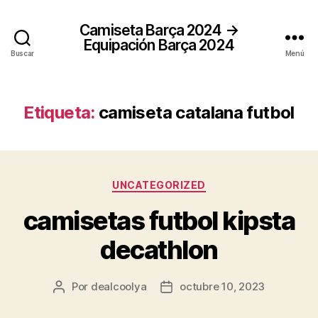
Camiseta Barça 2024 →
Equipación Barça 2024
Buscar
Menú
Etiqueta:
camiseta catalana futbol
Categorías
UNCATEGORIZED
camisetas futbol kipsta
decathlon
Por
dealcoolya
octubre 10, 2023
Autor
Fecha
de
de