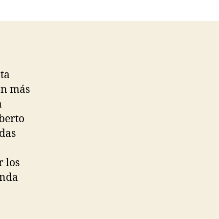
nta
an más
a
lberto
das
r los
enda