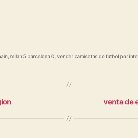
pain
,
milan 5 barcelona 0
,
vender camisetas de futbol por inte
s
gion
venta de 