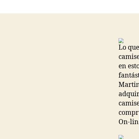
Lo que
camise
en est
fantás
Martin
adquir
camise
compra
On-lin