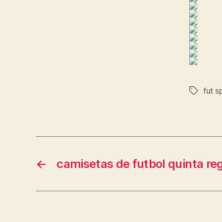
fut s
Etiqueta
←
camisetas de futbol quinta re