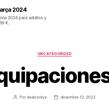
Barça 2024
ona 2024 para adultos y
69 €.
Categorías
UNCATEGORIZED
quipaciones
Por
dealcoolya
diciembre 12, 2022
Autor
Fecha
de
de