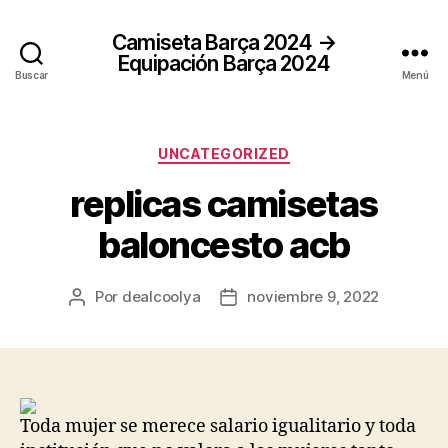
Camiseta Barça 2024 →
Equipación Barça 2024
Buscar
Menú
Categorías
UNCATEGORIZED
replicas camisetas
baloncesto acb
Por
dealcoolya
noviembre 9, 2022
Autor
Fecha
de
de
la
la
entrada
entrada
Toda mujer se merece salario igualitario y toda