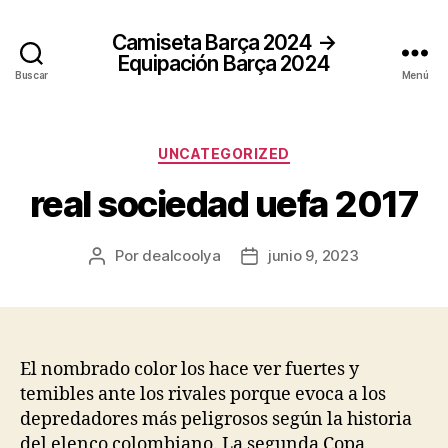
Camiseta Barça 2024 →
Equipación Barça 2024
Buscar
Menú
Categorías
UNCATEGORIZED
real sociedad uefa 2017
Por
dealcoolya
junio 9, 2023
Autor
Fecha
de
de
la
la
entrada
entrada
El nombrado color los hace ver fuertes y
temibles ante los rivales porque evoca a los
depredadores más peligrosos según la historia
del elenco colombiano. La segunda Copa