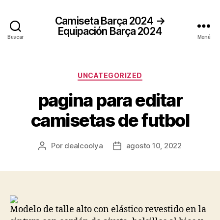
Camiseta Barça 2024 →
Equipación Barça 2024
Buscar
Menú
Categorías
UNCATEGORIZED
pagina para editar
camisetas de futbol
Por
dealcoolya
agosto 10, 2022
Autor
Fecha
de
de
la
la
entrada
entrada
Modelo de talle alto con elástico revestido en la