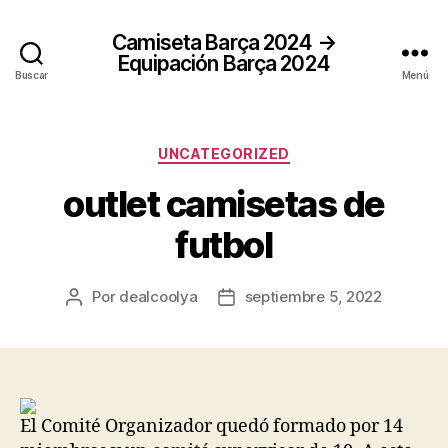
Camiseta Barça 2024 →
Equipación Barça 2024
Buscar
Menú
Categorías
UNCATEGORIZED
outlet camisetas de
futbol
Por
dealcoolya
septiembre 5, 2022
Autor
Fecha
de
de
la
la
entrada
entrada
El Comité Organizador quedó formado por 14