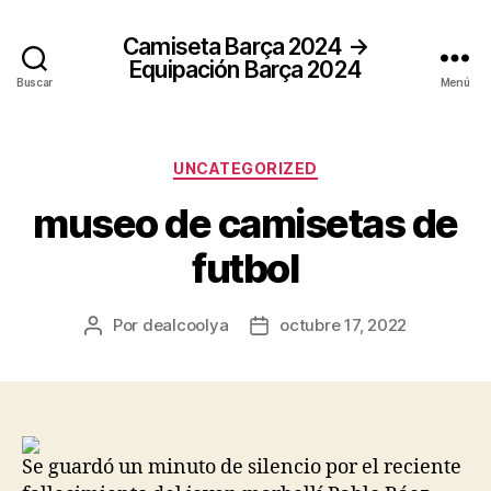
Camiseta Barça 2024 →
Equipación Barça 2024
Buscar
Menú
Categorías
UNCATEGORIZED
museo de camisetas de
futbol
Por
dealcoolya
octubre 17, 2022
Autor
Fecha
de
de
la
la
entrada
entrada
Se guardó un minuto de silencio por el reciente