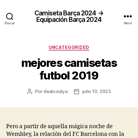
Camiseta Barça 2024 →
Equipación Barça 2024
Buscar
Menú
Categorías
UNCATEGORIZED
mejores camisetas
futbol 2019
Por
dealcoolya
julio 10, 2023
Autor
Fecha
de
de
la
la
entrada
entrada
Pero a partir de aquella mágica noche de
Wembley, la relación del FC Barcelona con la