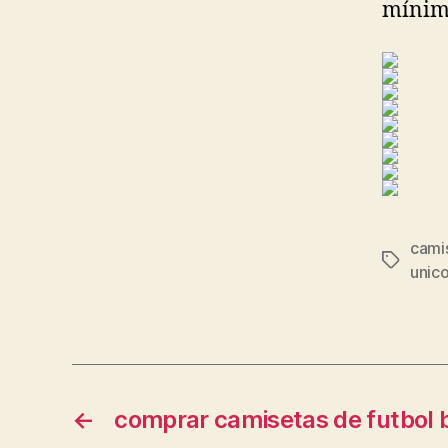
mínim
camis
Etiqueta
unico
←
comprar camisetas de futbol b