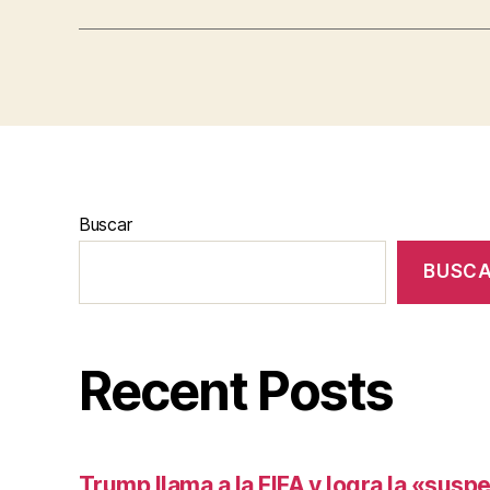
Buscar
BUSC
Recent Posts
Trump llama a la FIFA y logra la «susp