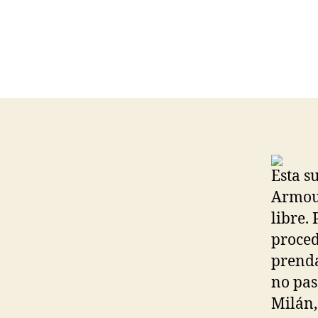
Esta s
Armour
libre.
proced
prenda
no pas
Milán