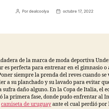
Por
dealcoolya
octubre 17, 2022
Autor
Fecha
de
de
la
la
entrada
entrada
udadera de la marca de moda deportiva Unde
 es perfecta para entrenar en el gimnasio o a
 Poner siempre la prenda del reves cuando se 
er a su planchado y su lavado para evitar que
 sufra daño alguno. En la Copa de Italia, el 
ó la primera fase, donde pudo enfrentar al In
,
camiseta de uruguay
ante el cual perdió por 