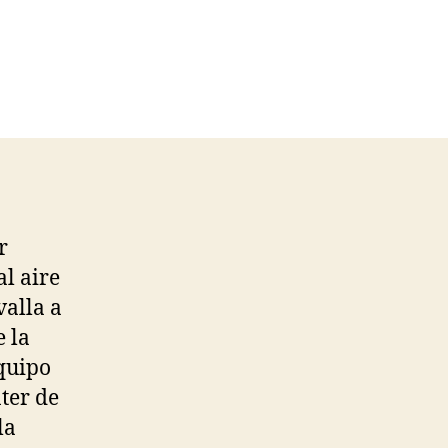
r
l aire
valla a
 la
equipo
ter de
la