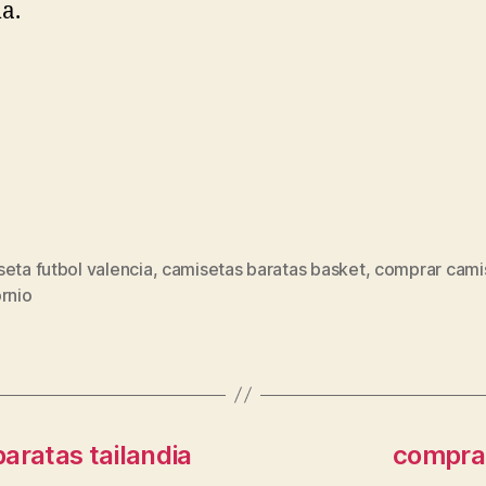
a.
eta futbol valencia
,
camisetas baratas basket
,
comprar cami
s
rnio
aratas tailandia
comprar