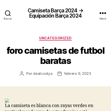
Camiseta Barça 2024 →
Equipación Barça 2024
Buscar
Menú
Categorías
UNCATEGORIZED
foro camisetas de futbol
baratas
Por
dealcoolya
febrero 9, 2023
Autor
Fecha
de
de
la
la
entrada
entrada
La camiseta es blanca con rayas verdes en