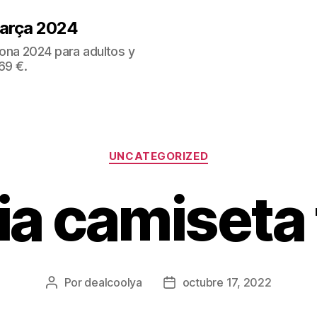
Barça 2024
ona 2024 para adultos y
69 €.
Categorías
UNCATEGORIZED
ia camiseta 
Por
dealcoolya
octubre 17, 2022
Autor
Fecha
de
de