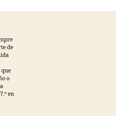
empre
rte de
dida
a que
ño o
la
7.º en