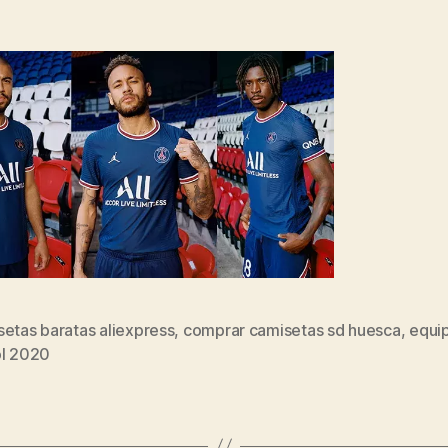
etas baratas aliexpress
,
comprar camisetas sd huesca
,
equi
s
ol 2020