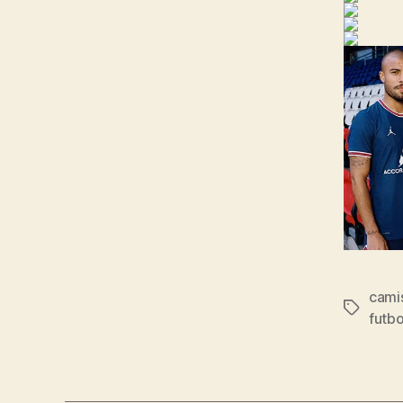
camis
Etiqueta
futb