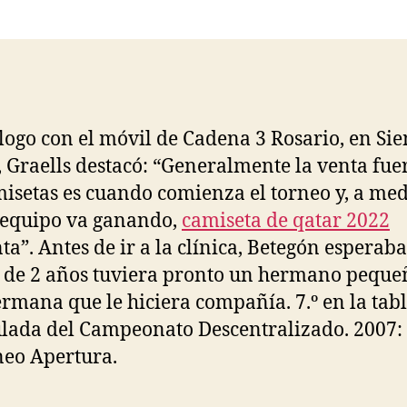
la
la
entrada
entrada
logo con el móvil de Cadena 3 Rosario, en Si
, Graells destacó: “Generalmente la venta fue
misetas es cuando comienza el torneo y, a me
 equipo va ganando,
camiseta de qatar 2022
a”. Antes de ir a la clínica, Betegón esperab
o de 2 años tuviera pronto un hermano peque
rmana que le hiciera compañía. 7.º en la tab
ada del Campeonato Descentralizado. 2007: 
neo Apertura.