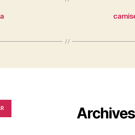
ma
camise
Archive
AR