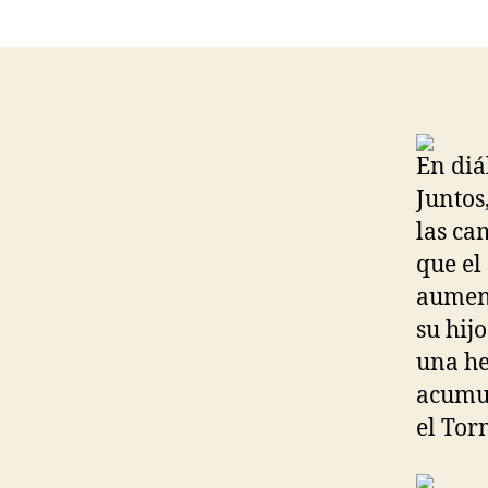
En diá
Juntos
las ca
que el
aument
su hij
una he
acumul
el Tor