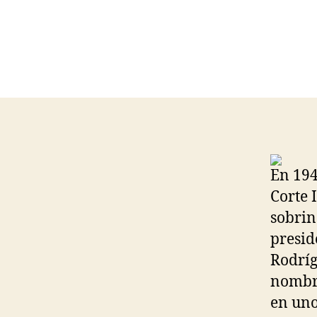
En 194
Corte 
sobrin
presid
Rodríg
nombra
en uno