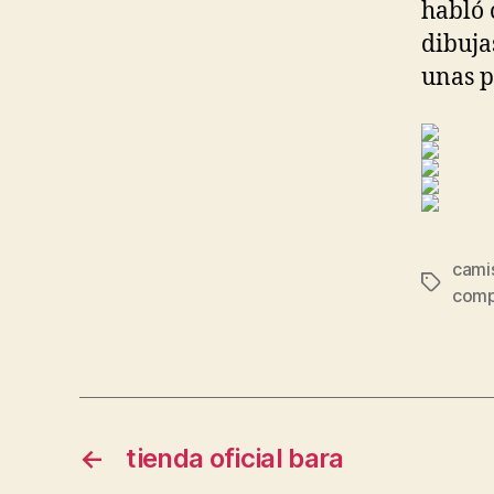
habló 
dibuja
unas p
cami
Etiqueta
comp
←
tienda oficial bara