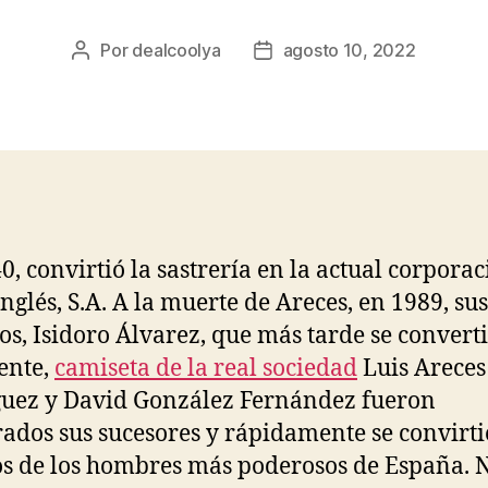
Por
dealcoolya
agosto 10, 2022
Autor
Fecha
de
de
la
la
entrada
entrada
0, convirtió la sastrería en la actual corporac
Inglés, S.A. A la muerte de Areces, en 1989, sus
os, Isidoro Álvarez, que más tarde se converti
ente,
camiseta de la real sociedad
Luis Areces
uez y David González Fernández fueron
dos sus sucesores y rápidamente se convirt
s de los hombres más poderosos de España. 