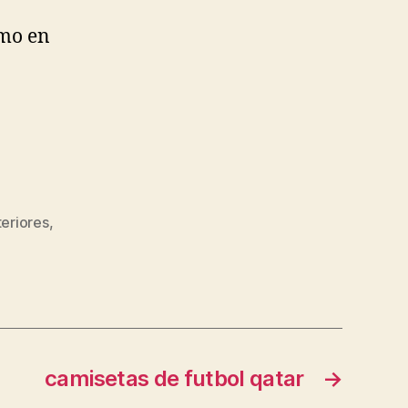
smo en
teriores
,
camisetas de futbol qatar
→