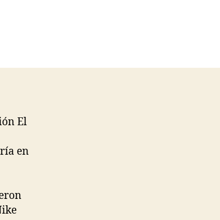
ión El
ría en
ieron
Nike