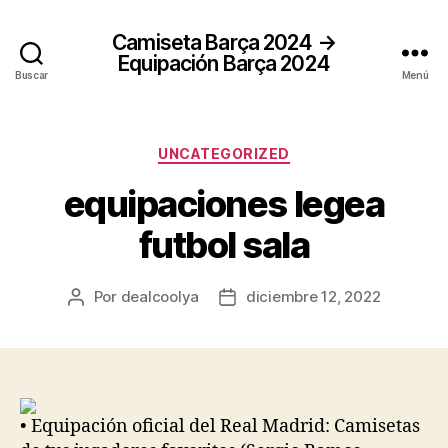
Camiseta Barça 2024 →
Equipación Barça 2024
Buscar
Menú
Categorías
UNCATEGORIZED
equipaciones legea
futbol sala
Por
dealcoolya
diciembre 12, 2022
Autor
Fecha
de
de
la
la
entrada
entrada
• Equipación oficial del Real Madrid: Camisetas