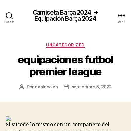
Camiseta Barça 2024 →
Equipación Barça 2024
Buscar
Menú
Categorías
UNCATEGORIZED
equipaciones futbol
premier league
Por
dealcoolya
septiembre 5, 2022
Autor
Fecha
de
de
la
la
entrada
entrada
Si sucede lo mismo con un compañero del