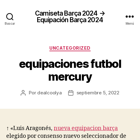
Camiseta Barça 2024 →
Equipación Barça 2024
Buscar
Menú
Categorías
UNCATEGORIZED
equipaciones futbol
mercury
Por
dealcoolya
septiembre 5, 2022
Autor
Fecha
de
de
la
la
entrada
entrada
↑ «Luis Aragonés,
nueva equipacion barça
elegido por consenso nuevo seleccionador de