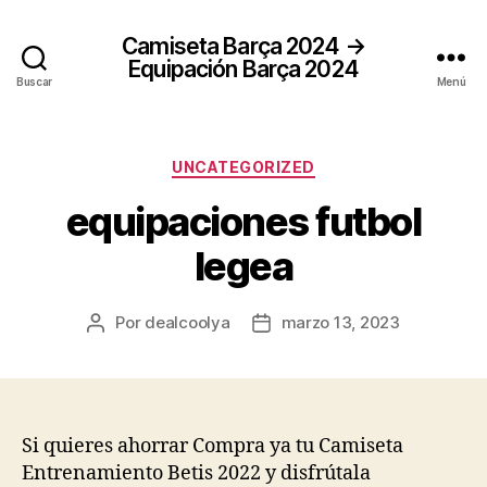
Camiseta Barça 2024 →
Equipación Barça 2024
Buscar
Menú
Categorías
UNCATEGORIZED
equipaciones futbol
legea
Por
dealcoolya
marzo 13, 2023
Autor
Fecha
de
de
la
la
entrada
entrada
Si quieres ahorrar Compra ya tu Camiseta
Entrenamiento Betis 2022 y disfrútala