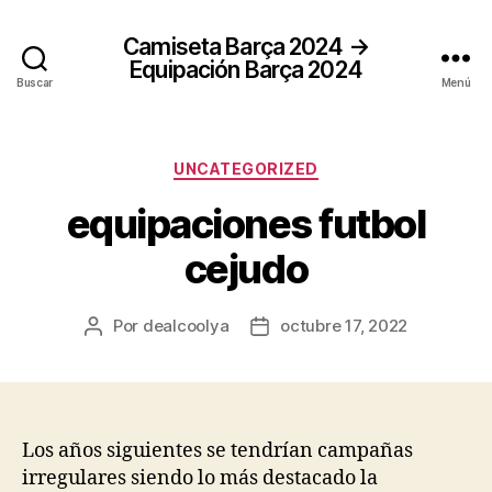
Camiseta Barça 2024 →
Equipación Barça 2024
Buscar
Menú
Categorías
UNCATEGORIZED
equipaciones futbol
cejudo
Por
dealcoolya
octubre 17, 2022
Autor
Fecha
de
de
la
la
entrada
entrada
Los años siguientes se tendrían campañas
irregulares siendo lo más destacado la