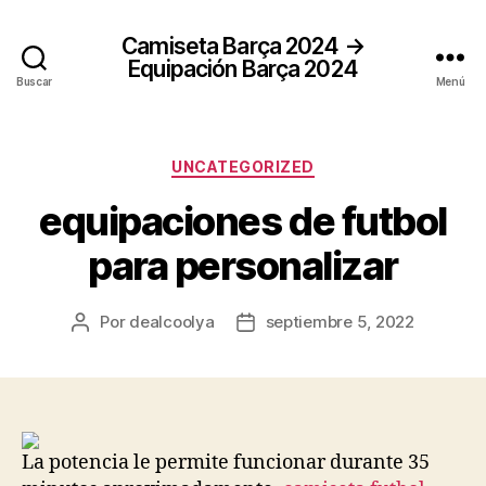
Camiseta Barça 2024 →
Equipación Barça 2024
Buscar
Menú
Categorías
UNCATEGORIZED
equipaciones de futbol
para personalizar
Por
dealcoolya
septiembre 5, 2022
Autor
Fecha
de
de
la
la
entrada
entrada
La potencia le permite funcionar durante 35