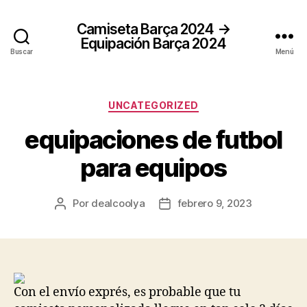
Camiseta Barça 2024 →
Equipación Barça 2024
Buscar
Menú
Categorías
UNCATEGORIZED
equipaciones de futbol
para equipos
Por
dealcoolya
febrero 9, 2023
Autor
Fecha
de
de
la
la
entrada
entrada
Con el envío exprés, es probable que tu