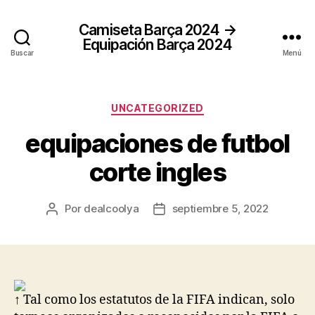
Camiseta Barça 2024 →
Equipación Barça 2024
Buscar
Menú
Categorías
UNCATEGORIZED
equipaciones de futbol
corte ingles
Por
dealcoolya
septiembre 5, 2022
Autor
Fecha
de
de
la
la
entrada
entrada
↑ Tal como los estatutos de la FIFA indican, solo