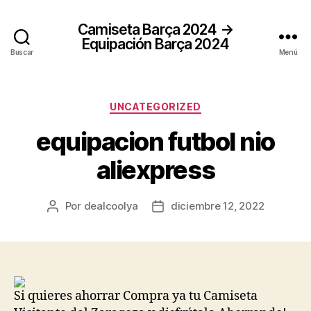
Camiseta Barça 2024 →
Equipación Barça 2024
Buscar
Menú
Categorías
UNCATEGORIZED
equipacion futbol nio
aliexpress
Por
dealcoolya
diciembre 12, 2022
Autor
Fecha
de
de
la
la
entrada
entrada
Si quieres ahorrar Compra ya tu Camiseta