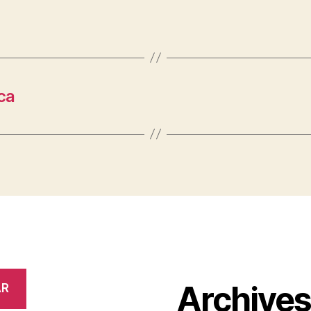
ca
Archive
AR