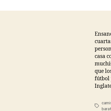
Ensanc
cuarta
person
casa c
muchís
que lo
fútbol
Inglat
cami
Etiqueta
bara