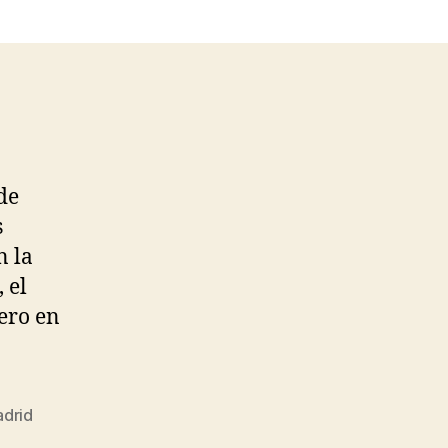
de
s
n la
 el
ero en
adrid