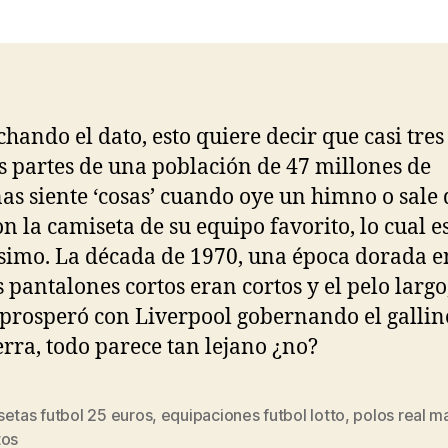
la
la
entrada
entrada
hando el dato, esto quiere decir que casi tres
s partes de una población de 47 millones de
as siente ‘cosas’ cuando oye un himno o sale 
on la camiseta de su equipo favorito, lo cual e
imo. La década de 1970, una época dorada e
s pantalones cortos eran cortos y el pelo largo,
 prosperó con Liverpool gobernando el gallin
erra, todo parece tan lejano ¿no?
setas futbol 25 euros
,
equipaciones futbol lotto
,
polos real m
s
tos