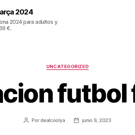
Barça 2024
ona 2024 para adultos y
69 €.
Categorías
UNCATEGORIZED
cion futbol 
Por
dealcoolya
junio 9, 2023
Autor
Fecha
de
de