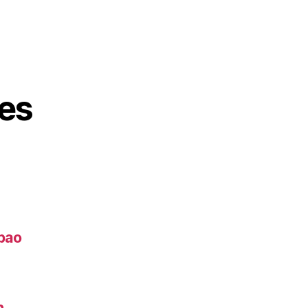
es
lbao
h