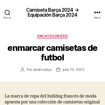
Camiseta Barça 2024 →
Equipación Barça 2024
Buscar
Menú
Categorías
UNCATEGORIZED
enmarcar camisetas de
futbol
Por
dealcoolya
julio 10, 2023
Autor
Fecha
de
de
la
la
entrada
entrada
La marca de ropa del bulldog francés de moda
apuesta por una colección de camisetas original