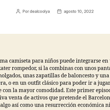
Por
dealcoolya
agosto 10, 2022
Autor
Fecha
de
de
la
la
entrada
entrada
ma camiseta para niños puede integrarse en
kater rompedor, si la combinas con unos pant
holgados, unas zapatillas de baloncesto y una
ra, o en un outfit clásico para poder ir a jugar
 con la mayor comodidad. Este primer episo
iva venta de activos que pretende el Barcelo
 algo así como una resurrección económica n