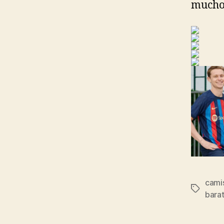
mucho 
cami
Etiqueta
bara