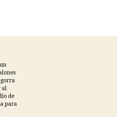
 un
alones
 gorra
 al
dio de
na para
i