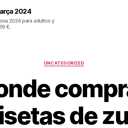
Barça 2024
ona 2024 para adultos y
69 €.
Categorías
UNCATEGORIZED
onde compr
isetas de z