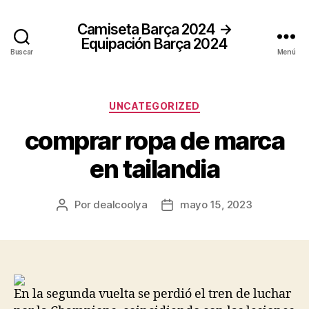
Camiseta Barça 2024 →
Equipación Barça 2024
Buscar
Menú
Categorías
UNCATEGORIZED
comprar ropa de marca
en tailandia
Por
dealcoolya
mayo 15, 2023
Autor
Fecha
de
de
la
la
entrada
entrada
En la segunda vuelta se perdió el tren de luchar