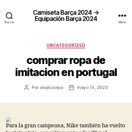
Camiseta Barça 2024 →
Equipación Barça 2024
Buscar
Menú
Categorías
UNCATEGORIZED
comprar ropa de
imitacion en portugal
Por
dealcoolya
mayo 15, 2023
Autor
Fecha
de
de
la
la
entrada
entrada
Para la gran campeona, Nike también ha vuelto