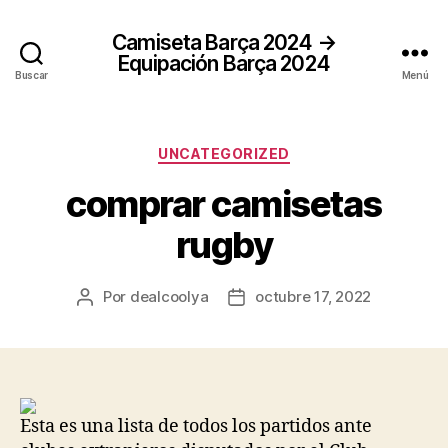
Camiseta Barça 2024 →
Equipación Barça 2024
Buscar
Menú
Categorías
UNCATEGORIZED
comprar camisetas
rugby
Por
dealcoolya
octubre 17, 2022
Autor
Fecha
de
de
la
la
entrada
entrada
Esta es una lista de todos los partidos ante