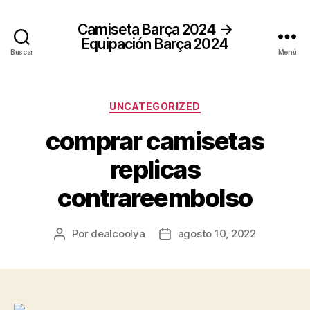
Camiseta Barça 2024 →
Equipación Barça 2024
Buscar
Menú
Categorías
UNCATEGORIZED
comprar camisetas
replicas
contrareembolso
Por
dealcoolya
agosto 10, 2022
Autor
Fecha
de
de
la
la
entrada
entrada