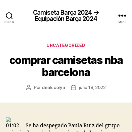
Camiseta Barça 2024 →
Equipación Barça 2024
Buscar
Menú
Categorías
UNCATEGORIZED
comprar camisetas nba
barcelona
Por
dealcoolya
julio 19, 2022
Autor
Fecha
de
de
la
la
entrada
entrada
01:02. – Se ha despegado Paula Ruiz del grupo