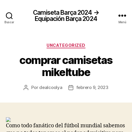
Camiseta Barça 2024 →
Equipación Barça 2024
Buscar
Menú
Categorías
UNCATEGORIZED
comprar camisetas
mikeltube
Por
dealcoolya
febrero 9, 2023
Autor
Fecha
de
de
la
la
entrada
entrada
Como todo fanático del fútbol mundial sabemos