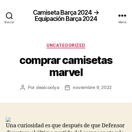
Camiseta Barça 2024 →
Equipación Barça 2024
Buscar
Menú
Categorías
UNCATEGORIZED
comprar camisetas
marvel
Por
dealcoolya
noviembre 9, 2022
Autor
Fecha
de
de
la
la
entrada
entrada
Una curiosidad es que después de que Defensor