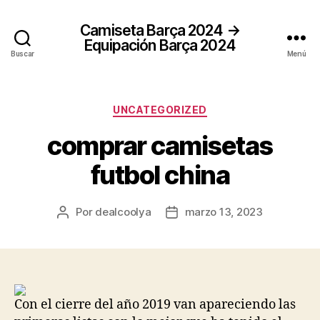
Camiseta Barça 2024 →
Equipación Barça 2024
Buscar
Menú
Categorías
UNCATEGORIZED
comprar camisetas
futbol china
Por
dealcoolya
marzo 13, 2023
Autor
Fecha
de
de
la
la
entrada
entrada
Con el cierre del año 2019 van apareciendo las