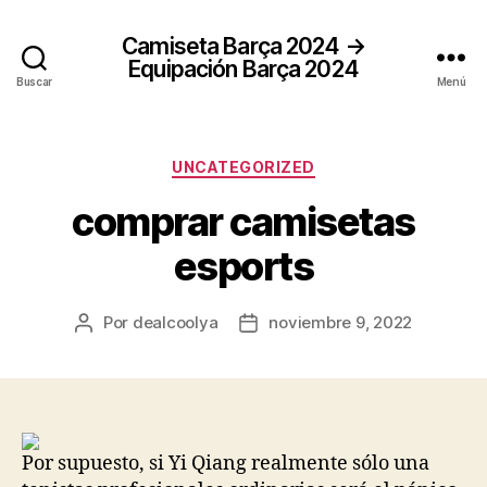
Camiseta Barça 2024 →
Equipación Barça 2024
Buscar
Menú
Categorías
UNCATEGORIZED
comprar camisetas
esports
Por
dealcoolya
noviembre 9, 2022
Autor
Fecha
de
de
la
la
entrada
entrada
Por supuesto, si Yi Qiang realmente sólo una