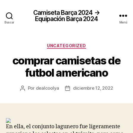
Camiseta Barça 2024 →
Equipación Barça 2024
Buscar
Menú
Categorías
UNCATEGORIZED
comprar camisetas de
futbol americano
Por
dealcoolya
diciembre 12, 2022
Autor
Fecha
de
de
la
la
entrada
entrada
En ella, el conjunto lagunero fue ligeramente