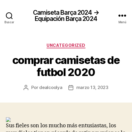
Camiseta Barça 2024 →
Equipación Barça 2024
Buscar
Menú
Categorías
UNCATEGORIZED
comprar camisetas de
futbol 2020
Por
dealcoolya
marzo 13, 2023
Autor
Fecha
de
de
la
la
entrada
entrada
Sus fieles son los mucho más entusiastas, los