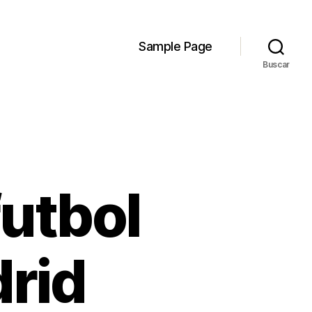
Sample Page
Buscar
futbol
drid