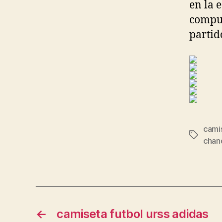
en la 
compue
partid
cami
Etiqueta
chand
←
camiseta futbol urss adidas