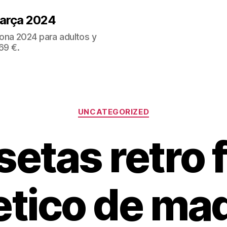
Barça 2024
ona 2024 para adultos y
69 €.
Categorías
UNCATEGORIZED
etas retro 
etico de ma