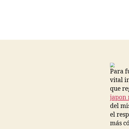
Para f
vital 
que reg
japon
del mi
el res
más có