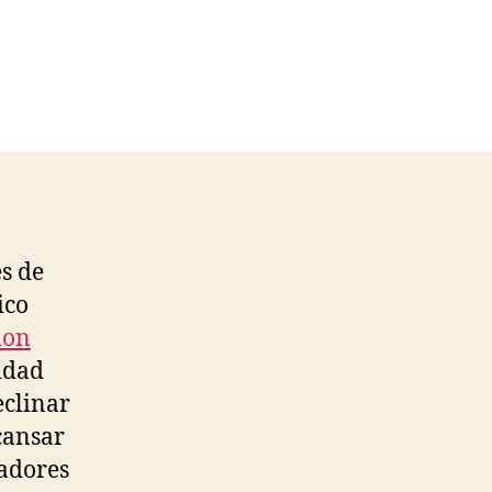
es de
ico
ion
idad
eclinar
cansar
adores