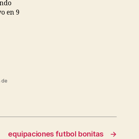
ando
vo en 9
.
s de
equipaciones futbol bonitas
→