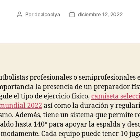
Por
dealcoolya
diciembre 12, 2022
Autor
Fecha
de
de
la
la
entrada
entrada
utbolistas profesionales o semiprofesionales 
importancia la presencia de un preparador fís
ule el tipo de ejercicio físico,
camiseta selecc
 mundial 2022
así como la duración y regular
smo. Además, tiene un sistema que permite r
paldo hasta 140º para apoyar la espalda y des
modamente. Cada equipo puede tener 10 jug