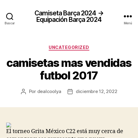
Camiseta Barça 2024 →
Equipación Barça 2024
Buscar
Menú
Categorías
UNCATEGORIZED
camisetas mas vendidas
futbol 2017
Por
dealcoolya
diciembre 12, 2022
Autor
Fecha
de
de
la
la
entrada
entrada
El torneo Grita México C22 está muy cerca de