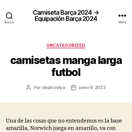
Camiseta Barça 2024 →
Equipación Barça 2024
Buscar
Menú
Categorías
UNCATEGORIZED
camisetas manga larga
futbol
Por
dealcoolya
junio 9, 2023
Autor
Fecha
de
de
la
la
entrada
entrada
Una de las cosas que no entendemos es la base
amarilla, Norwich juega en amarillo, va con