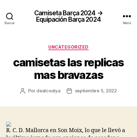
Camiseta Barça 2024 →
Equipación Barça 2024
Buscar
Menú
Categorías
UNCATEGORIZED
camisetas las replicas
mas bravazas
Por
dealcoolya
septiembre 5, 2022
Autor
Fecha
de
de
la
la
entrada
entrada
R. C. D. Mallorca en Son Moix, lo que le llevó a