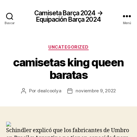
Camiseta Barça 2024 →
Equipación Barça 2024
Buscar
Menú
Categorías
UNCATEGORIZED
camisetas king queen
baratas
Por
dealcoolya
noviembre 9, 2022
Autor
Fecha
de
de
la
la
entrada
entrada
Schindler explicó que los fabricantes de Umbro