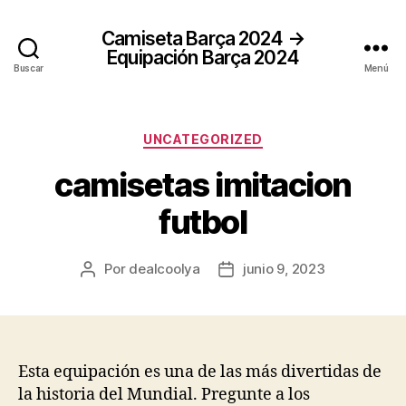
Camiseta Barça 2024 →
Equipación Barça 2024
Buscar
Menú
Categorías
UNCATEGORIZED
camisetas imitacion
futbol
Por
dealcoolya
junio 9, 2023
Autor
Fecha
de
de
la
la
entrada
entrada
Esta equipación es una de las más divertidas de
la historia del Mundial. Pregunte a los