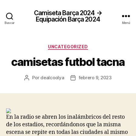
Camiseta Barça 2024 →
Equipación Barça 2024
Buscar
Menú
Categorías
UNCATEGORIZED
camisetas futbol tacna
Por
dealcoolya
febrero 9, 2023
Autor
Fecha
de
de
la
la
entrada
entrada
En la radio se abren los inalámbricos del resto
de los estadios, recordándonos que la misma
escena se repite en todas las ciudades al mismo