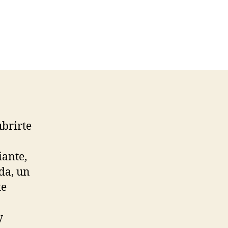
ubrirte
iante,
da, un
te
y