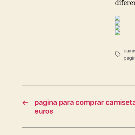
difere
camis
Etiqueta
pagin
←
pagina para comprar camisetas
euros