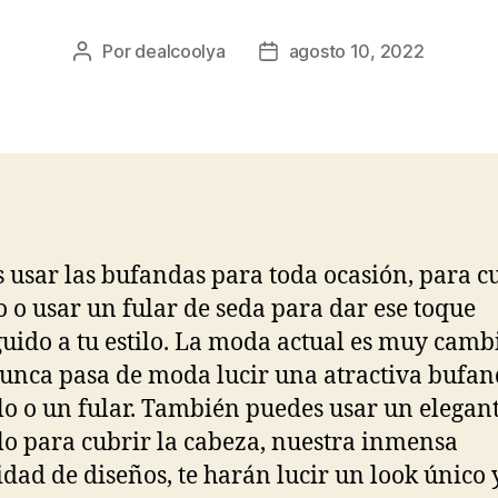
Por
dealcoolya
agosto 10, 2022
Autor
Fecha
de
de
la
la
entrada
entrada
 usar las bufandas para toda ocasión, para c
ío o usar un fular de seda para dar ese toque
guido a tu estilo. La moda actual es muy camb
unca pasa de moda lucir una atractiva bufan
o o un fular. También puedes usar un elegan
o para cubrir la cabeza, nuestra inmensa
idad de diseños, te harán lucir un look único 