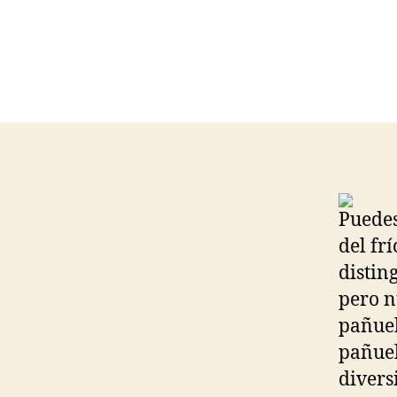
Puedes
del fr
distin
pero n
pañuel
pañuel
divers