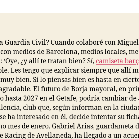
la
la
entrada
entrada
la Guardia Civil? Cuando colaboré con Migue
 con medios de Barcelona, medios locales, me
 ‘Oye, ¿y allí te tratan bien? Sí,
camiseta bar
ble. Les tengo que explicar siempre que allí 
 muy bien. Si lo piensas bien es hasta en ciert
gradable. El futuro de Borja mayoral, en pri
o hasta 2027 en el Getafe, podría cambiar de 
Valencia, club que, según informan en la ciuda
se ha interesado en él, decide intentar su fich
o mes de enero. Gabriel Arias, guardameta d
e Racing de Avellaneda, ha llegado a un acue