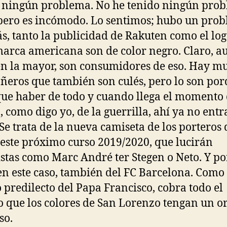
 ningún problema. No he tenido ningún pro
 pero es incómodo. Lo sentimos; hubo un pro
, tanto la publicidad de Rakuten como el log
marca americana son de color negro. Claro, 
n la mayor, son consumidores de eso. Hay m
eros que también son culés, pero lo son po
que haber de todo y cuando llega el momento 
, como digo yo, de la guerrilla, ahí ya no entr
 Se trata de la nueva camiseta de los porteros 
 este próximo curso 2019/2020, que lucirán
istas como Marc André ter Stegen o Neto. Y po
en este caso, también del FC Barcelona. Como
 predilecto del Papa Francisco, cobra todo el
o que los colores de San Lorenzo tengan un o
so.