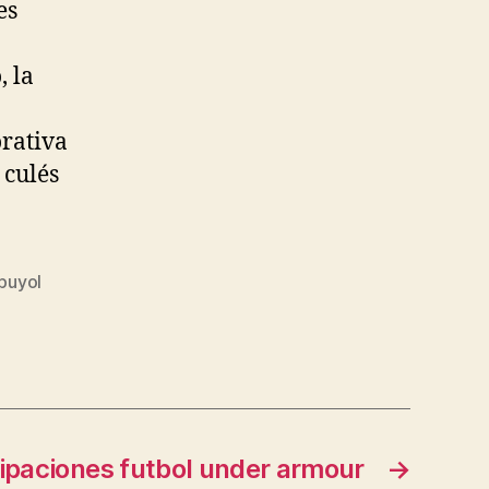
es
, la
rativa
 culés
puyol
ipaciones futbol under armour
→