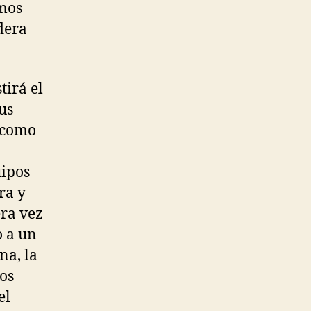
amos
ndera
tirá el
us
 como
uipos
ra y
era vez
o a un
na, la
los
el