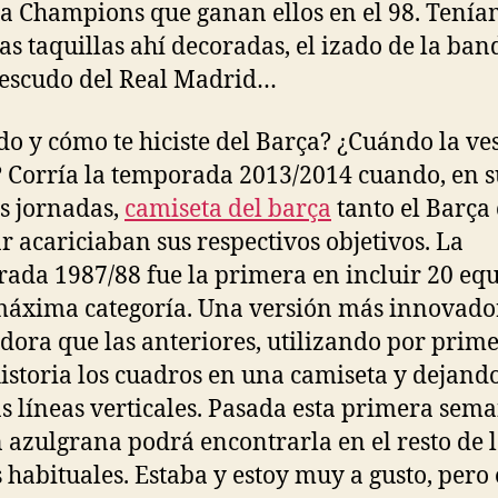
 la Champions que ganan ellos en el 98. Tení
las taquillas ahí decoradas, el izado de la ba
 escudo del Real Madrid…
o y cómo te hiciste del Barça? ¿Cuándo la ves
 Corría la temporada 2013/2014 cuando, en s
s jornadas,
camiseta del barça
tanto el Barça
ar acariciaban sus respectivos objetivos. La
ada 1987/88 fue la primera en incluir 20 eq
máxima categoría. Una versión más innovado
ora que las anteriores, utilizando por prim
historia los cuadros en una camiseta y dejand
as líneas verticales. Pasada esta primera sema
n azulgrana podrá encontrarla en el resto de 
 habituales. Estaba y estoy muy a gusto, pero 