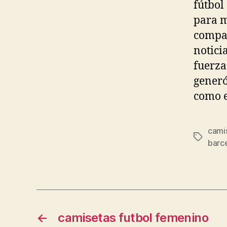
fútbol
para m
compat
notici
fuerza
generó
como e
cami
Etiqueta
barc
←
camisetas futbol femenino