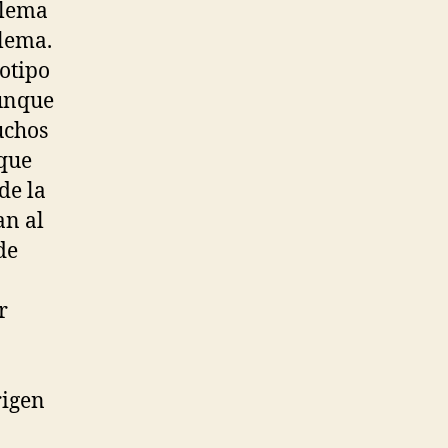
blema
blema.
otipo
aunque
uchos
rque
de la
an al
de
r
rigen