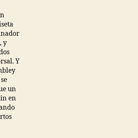
ón
iseta
cinador
, y
ados
rsal. Y
embley
 se
fue un
ain en
tando
rtos