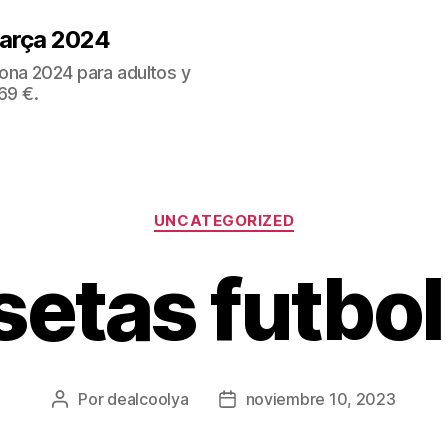
Barça 2024
ona 2024 para adultos y
69 €.
Categorías
UNCATEGORIZED
etas futbol
Por
dealcoolya
noviembre 10, 2023
Autor
Fecha
de
de