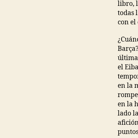
libro,
todas 
con el
¿Cuánd
Barça?
última
el Eib
tempor
en la 
romped
en la 
lado l
afició
puntos