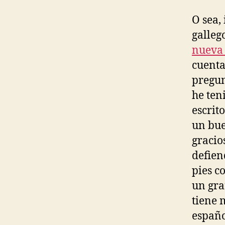
O sea,
galleg
nueva 
cuenta
pregun
he ten
escrit
un bue
gracio
defien
pies c
un gra
tiene 
españo