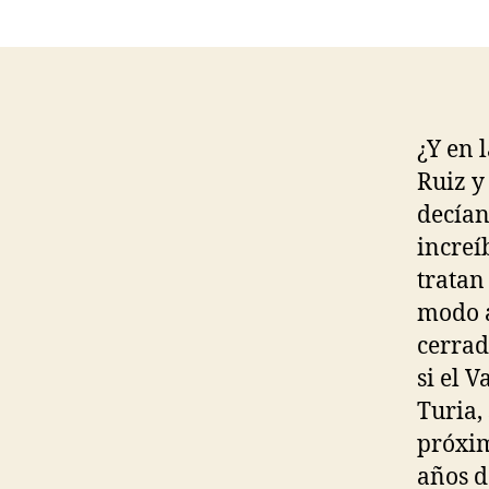
¿Y en 
Ruiz y
decían:
increí
tratan
modo a
cerrad
si el 
Turia, 
próxim
años d