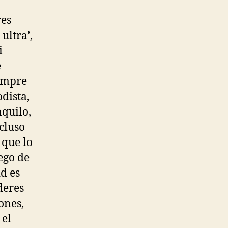
res
ultra’,
i
e
empre
dista,
nquilo,
ncluso
 que lo
ego de
id es
deres
ones,
 el