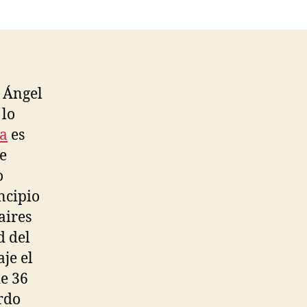
l Ángel
 lo
ça
es
me
o
ncipio
aires
d del
aje el
e 36
rdo