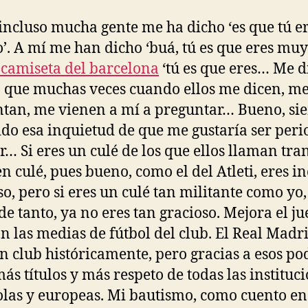
 incluso mucha gente me ha dicho ‘es que tú e
o’. A mí me han dicho ‘buá, tú es que eres muy 
camiseta del barcelona
‘tú es que eres… Me d
 que muchas veces cuando ellos me dicen, m
tan, me vienen a mí a preguntar… Bueno, si
ido esa inquietud de que me gustaría ser perio
or… Si eres un culé de los que ellos llaman tra
n culé, pues bueno, como el del Atleti, eres i
so, pero si eres un culé tan militante como yo,
de tanto, ya no eres tan gracioso. Mejora el ju
on las medias de fútbol del club. El Real Madr
n club históricamente, pero gracias a esos po
más títulos y más respeto de todas las instituci
las y europeas. Mi bautismo, como cuento en