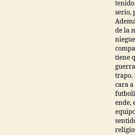
tenido
serio,
Además
de la 
niegue
compañ
tiene 
guerra
trapo.
cara a
futbol
ende, 
equipo
sentid
religio