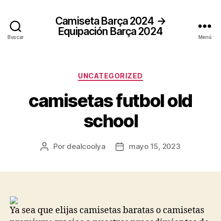
Camiseta Barça 2024 →
Equipación Barça 2024
Buscar
Menú
Categorías
UNCATEGORIZED
camisetas futbol old
school
Por
dealcoolya
mayo 15, 2023
Autor
Fecha
de
de
la
la
entrada
entrada
Ya sea que elijas camisetas baratas o camisetas