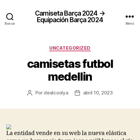
Camiseta Barça 2024 →
Equipación Barça 2024
Buscar
Menú
Categorías
UNCATEGORIZED
camisetas futbol
medellin
Por
dealcoolya
abril 10, 2023
Autor
Fecha
de
de
la
la
entrada
entrada
La entidad vende en su web la nueva elástica