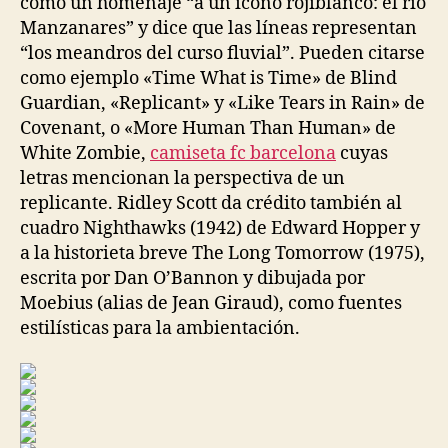
como un homenaje “a un icono rojiblanco: el río
Manzanares” y dice que las líneas representan
“los meandros del curso fluvial”. Pueden citarse
como ejemplo «Time What is Time» de Blind
Guardian, «Replicant» y «Like Tears in Rain» de
Covenant, o «More Human Than Human» de
White Zombie,
camiseta fc barcelona
cuyas
letras mencionan la perspectiva de un
replicante. Ridley Scott da crédito también al
cuadro Nighthawks (1942) de Edward Hopper y
a la historieta breve The Long Tomorrow (1975),
escrita por Dan O’Bannon y dibujada por
Moebius (alias de Jean Giraud), como fuentes
estilísticas para la ambientación.