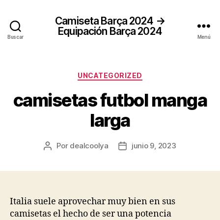
Camiseta Barça 2024 →
Equipación Barça 2024
Buscar
Menú
Categorías
UNCATEGORIZED
camisetas futbol manga
larga
Por
dealcoolya
junio 9, 2023
Autor
Fecha
de
de
la
la
entrada
entrada
Italia suele aprovechar muy bien en sus
camisetas el hecho de ser una potencia